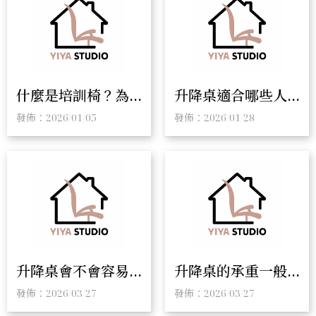
什麼是培訓椅？為
升降桌適合哪些人
什麼企業與學校都
使用？選對辦公桌
發佈：2026/01/05
發佈：2026/01/28
需要它｜培訓椅採
提升工作效率與健
購｜培訓椅批發
康｜升降桌廠商｜
彰化升降桌
升降桌會不會容易
升降桌的承重一般
壞？電動升降桌耐
是多少？選購前一
發佈：2026/03/27
發佈：2026/03/27
用嗎？｜升降桌專
定要了解的重點｜