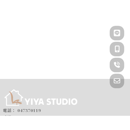
047370119
0979057103
yiyastudio05@gmail.com