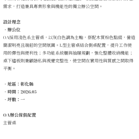
需求，打造兼具專業形象與機能性的獨立辦公空間。
設計理念
．辦公位
OA採用淺色系主管桌，以灰白色調為主軸，搭配木質棕色點綴，營造
簡潔明亮且端莊的空間氛圍。L型主管桌結合側桌配置，提升工作使
用的彈性與便利性；多功能系統櫃與抽屜規劃，強化整體收納機能；
桌下檔板則兼顧隱私與視覺完整性，使空間在實用性與質感之間取得
平衡。
．地區：彰化縣
．時間：2026.05
．坪數：一
OA辦公傢俱配置
主管桌