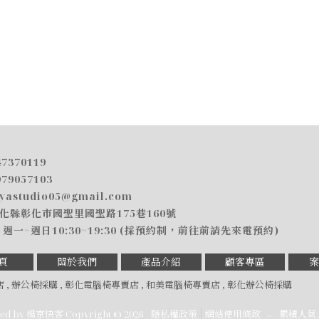
47370119
979057103
iyastudio05@gmail.com
化縣彰化市國聖里國聖路175巷160號
週一~週日10:30~19:30 (採預約制，前往前請先來電預約)
頁
關於我們
產品介紹
顧客專區
案
店
辦公椅採購
彰化電腦椅專賣店
和美電腦椅專賣店
彰化辦公椅採購
..
ned by
揚京快客
Copyright © 2026
隱私權政策
網站使用條款
累積人氣: 