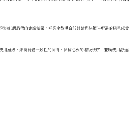
，營造莊嚴肅穆的會議氛圍，呼應宗教場合於討論與決策時所需的穩重感
劃分使用層級，維持視覺一致性的同時，保留必要的階級秩序，兼顧使用舒