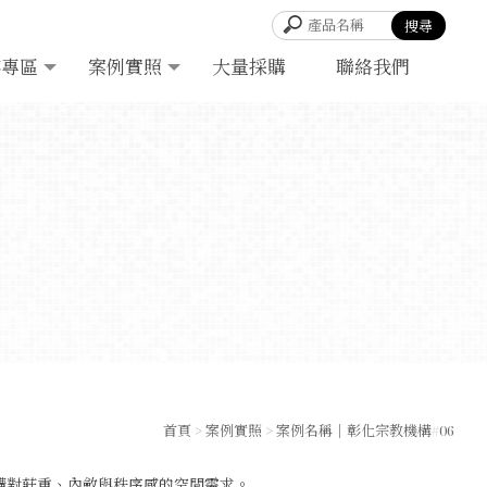
客專區
案例實照
大量採購
聯絡我們
首頁
>
案例實照
> 案例名稱｜彰化宗教機構#06
構對莊重、內斂與秩序感的空間需求。