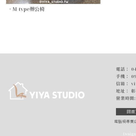
．M-type辦公椅
0
0
y
彰
回首
電腦椅專賣
Desig