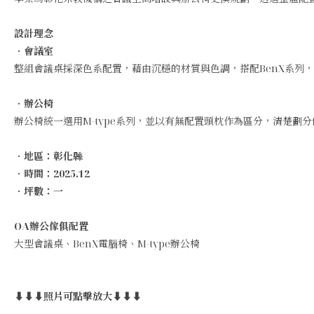
設計理念
．會議室
整組會議桌採深色系配置，藉由沉穩的材質與色調，搭配BenX系列
．辦公椅
辦公椅統一選用M-type系列，並以有無配置頭枕作為區分，清楚
．地區：彰化縣
．時間：2025.12
．坪數：一
OA辦公傢俱配置
大型會議桌、BenX電腦椅、M-type辦公椅
⬇⬇⬇照片可點擊放大⬇⬇⬇