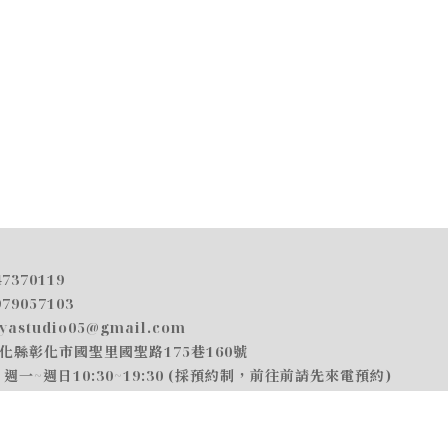
47370119
979057103
iyastudio05@gmail.com
化縣彰化市國聖里國聖路175巷160號
週一~週日10:30~19:30 (採預約制，前往前請先來電預約)
頁
關於我們
產品介紹
顧客專區
案