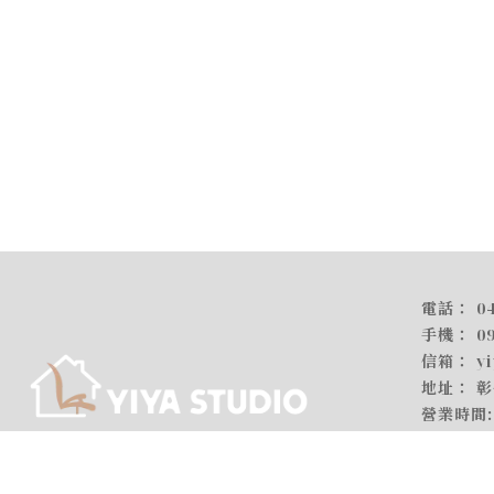
0
0
y
彰
回首