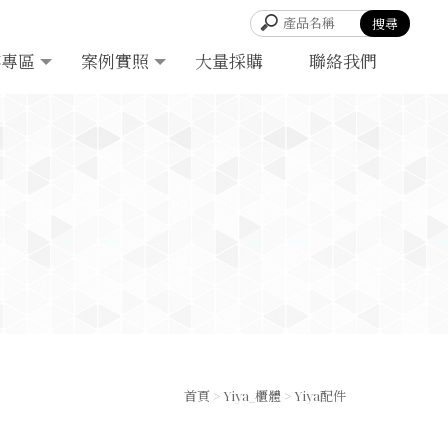
客專區
案例實照
大量採購
聯絡我們
首頁
>
Yiya_櫃體
>
Yiya配件