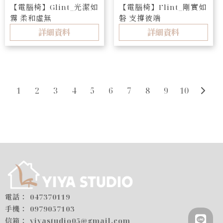
【電腦椅】Glint_光潔如
【電腦椅】Flint_剛實如
霧 柔和虛無
磐 支撐彼端
詳細資料
詳細資料
1
2
3
4
5
6
7
8
9
10
047370119
0979057103
yiyastudio05@gmail.com